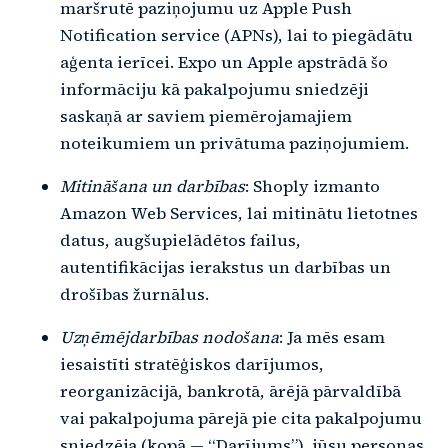
maršrutē paziņojumu uz Apple Push
Notification service (APNs), lai to piegādātu
aģenta ierīcei. Expo un Apple apstrādā šo
informāciju kā pakalpojumu sniedzēji
saskaņā ar saviem piemērojamajiem
noteikumiem un privātuma paziņojumiem.
Mitināšana un darbības
: Shoply izmanto
Amazon Web Services, lai mitinātu lietotnes
datus, augšupielādētos failus,
autentifikācijas ierakstus un darbības un
drošības žurnālus.
Uzņēmējdarbības nodošana
: Ja mēs esam
iesaistīti stratēģiskos darījumos,
reorganizācijā, bankrotā, ārējā pārvaldībā
vai pakalpojuma pārejā pie cita pakalpojumu
sniedzēja (kopā — “Darījums”), jūsu personas