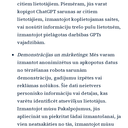
citiem lietotājiem. Piemēram, jūs varat
kopīgot ChatGPT sarunas ar citiem
lietotājiem, izmantojot koplietojamas saites,
vai nosūtīt informāciju trešo pušu lietotnēm,
izmantojot pielāgotas darbības GPTs
vajadzībām.
Demonstrācijas un mārketings
: Mēs varam
izmantot anonimizētus un apkopotus datus
no tērzēšanas robota sarunām
demonstrāciju, gadījumu izpētes vai
reklāmas nolūkos. Šie dati neietvers
personisko informāciju vai detaļas, kas
varētu identificēt atsevišķus lietotājus.
Izmantojot mūsu Pakalpojumus, jūs
apliecināt un piekrītat šādai izmantošanai, ja
vien neatsakāties no tās, izmantojot mūsu