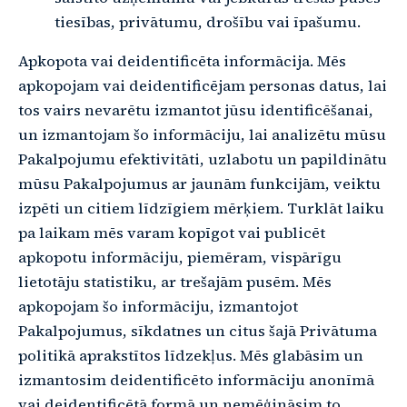
tiesības, privātumu, drošību vai īpašumu.
Apkopota vai deidentificēta informācija. Mēs
apkopojam vai deidentificējam personas datus, lai
tos vairs nevarētu izmantot jūsu identificēšanai,
un izmantojam šo informāciju, lai analizētu mūsu
Pakalpojumu efektivitāti, uzlabotu un papildinātu
mūsu Pakalpojumus ar jaunām funkcijām, veiktu
izpēti un citiem līdzīgiem mērķiem. Turklāt laiku
pa laikam mēs varam kopīgot vai publicēt
apkopotu informāciju, piemēram, vispārīgu
lietotāju statistiku, ar trešajām pusēm. Mēs
apkopojam šo informāciju, izmantojot
Pakalpojumus, sīkdatnes un citus šajā Privātuma
politikā aprakstītos līdzekļus. Mēs glabāsim un
izmantosim deidentificēto informāciju anonīmā
vai deidentificētā formā un nemēģināsim to