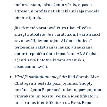
melnrakstam, taču aģenta vārds, e-pasta
adrese un profils netiek iekļauti šajā modeļa
pieprasījumā.
Jūs tā vietā varat izvēlēties tikai cilvēka
sniegtu atbalstu. Jūs varat mainīt vai atsaukt
savu izvēli, izmantojot “AI data choices”
tērzēšanas rakstīšanas laukā; atsaukšana
aptur turpmāku datu izpaušanu AI. Atbalsta
aģenti savā lietotnē izdara atsevišķu,
atsaucamu izvēli.
Vietējā paziņojumu piegāde
: Kad Shoply Live
Chat aģents ieslēdz paziņojumus, Shoply
nosūta aģenta Expo push tokenu, paziņojuma
virsrakstu un tekstu, veikala identifikatoru
un sarunas identifikatoru uz Expo. Expo