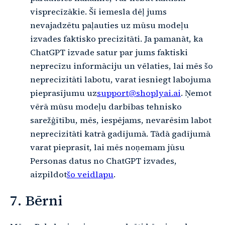
visprecīzākie. Šī iemesla dēļ jums
nevajadzētu paļauties uz mūsu modeļu
izvades faktisko precizitāti. Ja pamanāt, ka
ChatGPT izvade satur par jums faktiski
neprecīzu informāciju un vēlaties, lai mēs šo
neprecizitāti labotu, varat iesniegt labojuma
pieprasījumu uz
support@shoplyai.ai
. Ņemot
vērā mūsu modeļu darbības tehnisko
sarežģītību, mēs, iespējams, nevarēsim labot
neprecizitāti katrā gadījumā. Tādā gadījumā
varat pieprasīt, lai mēs noņemam jūsu
Personas datus no ChatGPT izvades,
aizpildot
šo veidlapu
.
7. Bērni