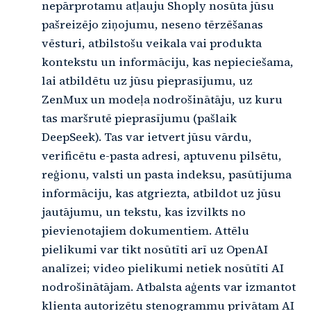
nepārprotamu atļauju Shoply nosūta jūsu
pašreizējo ziņojumu, neseno tērzēšanas
vēsturi, atbilstošu veikala vai produkta
kontekstu un informāciju, kas nepieciešama,
lai atbildētu uz jūsu pieprasījumu, uz
ZenMux un modeļa nodrošinātāju, uz kuru
tas maršrutē pieprasījumu (pašlaik
DeepSeek). Tas var ietvert jūsu vārdu,
verificētu e-pasta adresi, aptuvenu pilsētu,
reģionu, valsti un pasta indeksu, pasūtījuma
informāciju, kas atgriezta, atbildot uz jūsu
jautājumu, un tekstu, kas izvilkts no
pievienotajiem dokumentiem. Attēlu
pielikumi var tikt nosūtīti arī uz OpenAI
analīzei; video pielikumi netiek nosūtīti AI
nodrošinātājam. Atbalsta aģents var izmantot
klienta autorizētu stenogrammu privātam AI