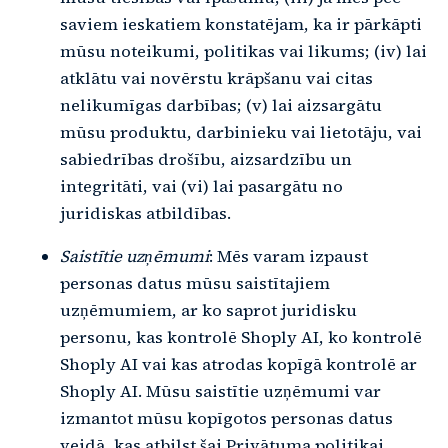
saviem ieskatiem konstatējam, ka ir pārkāpti
mūsu noteikumi, politikas vai likums; (iv) lai
atklātu vai novērstu krāpšanu vai citas
nelikumīgas darbības; (v) lai aizsargātu
mūsu produktu, darbinieku vai lietotāju, vai
sabiedrības drošību, aizsardzību un
integritāti, vai (vi) lai pasargātu no
juridiskas atbildības.
Saistītie uzņēmumi
: Mēs varam izpaust
personas datus mūsu saistītajiem
uzņēmumiem, ar ko saprot juridisku
personu, kas kontrolē Shoply AI, ko kontrolē
Shoply AI vai kas atrodas kopīgā kontrolē ar
Shoply AI. Mūsu saistītie uzņēmumi var
izmantot mūsu kopīgotos personas datus
veidā, kas atbilst šai Privātuma politikai.