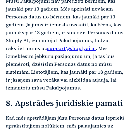
Mūsu Pakalpojumi nav paredzēti bērniem, kas
jaunāki par 13 gadiem. Mēs apzināti nevācam
Personas datus no bērniem, kas jaunāki par 13
gadiem. Ja jums ir iemesls uzskatīt, ka bērns, kas
jaunāks par 13 gadiem, ir sniedzis Personas datus
Shoply AI, izmantojot Pakalpojumus, lūdzu,
rakstiet mums uz
support@shoplyai.ai
. Mēs
izmeklēsim jebkuru paziņojumu un, ja tas būs
piemēroti, dzēsīsim Personas datus no mūsu
sistēmām. Lietotājiem, kas jaunāki par 18 gadiem,
ir jāsaņem sava vecāka vai aizbildņa atļauja, lai
izmantotu mūsu Pakalpojumus.
8. Apstrādes juridiskie pamati
Kad mēs apstrādājam jūsu Personas datus iepriekš
aprakstītajiem nolūkiem, mēs paļaujamies uz