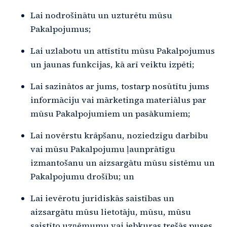
Lai nodrošinātu un uzturētu mūsu
Pakalpojumus;
Lai uzlabotu un attīstītu mūsu Pakalpojumus
un jaunas funkcijas, kā arī veiktu izpēti;
Lai sazinātos ar jums, tostarp nosūtītu jums
informāciju vai mārketinga materiālus par
mūsu Pakalpojumiem un pasākumiem;
Lai novērstu krāpšanu, noziedzīgu darbību
vai mūsu Pakalpojumu ļaunprātīgu
izmantošanu un aizsargātu mūsu sistēmu un
Pakalpojumu drošību; un
Lai ievērotu juridiskās saistības un
aizsargātu mūsu lietotāju, mūsu, mūsu
saistīto uzņēmumu vai jebkuras trešās puses