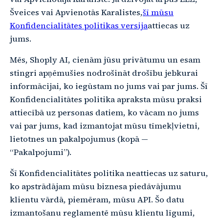
Šveices vai Apvienotās Karalistes,
šī mūsu
Konfidencialitātes politikas versija
attiecas uz
jums.
Mēs, Shoply AI, cienām jūsu privātumu un esam
stingri apņēmušies nodrošināt drošību jebkurai
informācijai, ko iegūstam no jums vai par jums. Šī
Konfidencialitātes politika apraksta mūsu praksi
attiecībā uz personas datiem, ko vācam no jums
vai par jums, kad izmantojat mūsu tīmekļvietni,
lietotnes un pakalpojumus (kopā —
“Pakalpojumi”).
Šī Konfidencialitātes politika neattiecas uz saturu,
ko apstrādājam mūsu biznesa piedāvājumu
klientu vārdā, piemēram, mūsu API. Šo datu
izmantošanu reglamentē mūsu klientu līgumi,