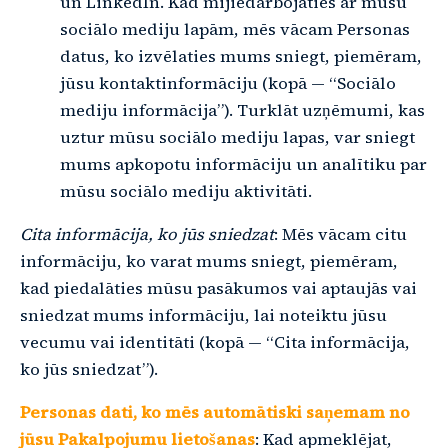
un LinkedIn. Kad mijiedarbojaties ar mūsu
sociālo mediju lapām, mēs vācam Personas
datus, ko izvēlaties mums sniegt, piemēram,
jūsu kontaktinformāciju (kopā — “Sociālo
mediju informācija”). Turklāt uzņēmumi, kas
uztur mūsu sociālo mediju lapas, var sniegt
mums apkopotu informāciju un analītiku par
mūsu sociālo mediju aktivitāti.
Cita informācija, ko jūs sniedzat
: Mēs vācam citu
informāciju, ko varat mums sniegt, piemēram,
kad piedalāties mūsu pasākumos vai aptaujās vai
sniedzat mums informāciju, lai noteiktu jūsu
vecumu vai identitāti (kopā — “Cita informācija,
ko jūs sniedzat”).
Personas dati, ko mēs automātiski saņemam no
jūsu Pakalpojumu lietošanas
: Kad apmeklējat,