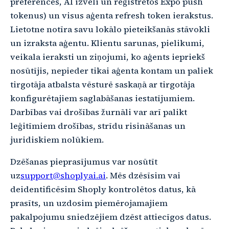
preferences, AI izvēli un reģistrētos Expo push
tokenus) un visus aģenta refresh token ierakstus.
Lietotne notīra savu lokālo pieteikšanās stāvokli
un izraksta aģentu. Klientu sarunas, pielikumi,
veikala ieraksti un ziņojumi, ko aģents iepriekš
nosūtījis, nepieder tikai aģenta kontam un paliek
tirgotāja atbalsta vēsturē saskaņā ar tirgotāja
konfigurētajiem saglabāšanas iestatījumiem.
Darbības vai drošības žurnāli var arī palikt
leģitīmiem drošības, strīdu risināšanas un
juridiskiem nolūkiem.
Dzēšanas pieprasījumus var nosūtīt
uz
support@shoplyai.ai
. Mēs dzēsīsim vai
deidentificēsim Shoply kontrolētos datus, kā
prasīts, un uzdosim piemērojamajiem
pakalpojumu sniedzējiem dzēst attiecīgos datus.