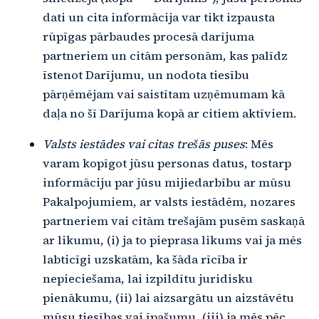
dati un cita informācija var tikt izpausta
rūpīgas pārbaudes procesā darījuma
partneriem un citām personām, kas palīdz
īstenot Darījumu, un nodota tiesību
pārņēmējam vai saistītam uzņēmumam kā
daļa no šī Darījuma kopā ar citiem aktīviem.
Valsts iestādes vai citas trešās puses
: Mēs
varam kopīgot jūsu personas datus, tostarp
informāciju par jūsu mijiedarbību ar mūsu
Pakalpojumiem, ar valsts iestādēm, nozares
partneriem vai citām trešajām pusēm saskaņā
ar likumu, (i) ja to pieprasa likums vai ja mēs
labticīgi uzskatām, ka šāda rīcība ir
nepieciešama, lai izpildītu juridisku
pienākumu, (ii) lai aizsargātu un aizstāvētu
mūsu tiesības vai īpašumu, (iii) ja mēs pēc