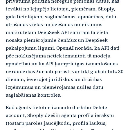
privātuma politika neregulē personas datus, kas
ievākti no lejupējo lietotņu, piemēram, Shoply,
gala lietotājiem; saglabāšanas, apmācības, datu
atrašanās vietas un dzēšanas noteikumus
maršrutētam DeepSeek API saturam tā vietā
nosaka piemērojamie ZenMux un DeepSeek
pakalpojumu līgumi. OpenAI norāda, ka API dati
pēc noklusējuma netiek izmantoti tā modeļu
apmācībai un ka API ļaunprātīgas izmantošanas
uzraudzības žurnāli parasti var tikt glabāti līdz 30
dienām, ievērojot juridiskus un drošības
izņēmumus un piemērojamas nulles datu
saglabāšanas kontroles.
Kad aģents lietotnē izmanto darbību Delete
account, Shoply dzēš šī aģenta profila ierakstu
(tostarp paroles jaucējkodu, profila laukus,