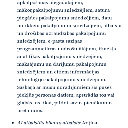
apkalpošanas piegādātājiem,
mākoņpakalpojumu sniedzējiem, satura
piegādes pakalpojumu sniedzējiem, datu
noliktavu pakalpojumu sniedzējiem, atbalsta
un drošības uzraudzības pakalpojumu
sniedzējiem, e-pasta saziņas
programmatūras nodrošinātājiem, tīmekļa
analītikas pakalpojumu sniedzējiem,
maksājumu un darījumu pakalpojumu
sniedzējiem un citiem informācijas
tehnoloģiju pakalpojumu sniedzējiem.
Saskaņā ar mūsu norādījumiem šīs puses
piekļūs personas datiem, apstrādās tos vai
glabās tos tikai, pildot savus pienākumus
pret mums.
AI atbalstīts klientu atbalsts
: Ar jūsu