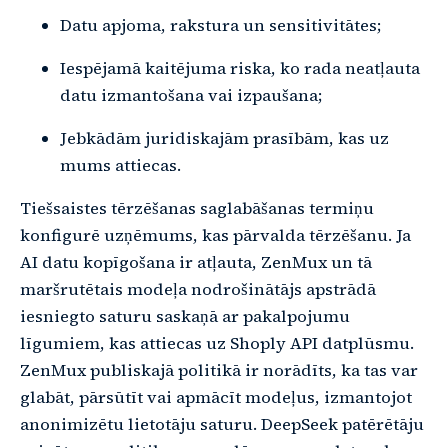
Datu apjoma, rakstura un sensitivitātes;
Iespējamā kaitējuma riska, ko rada neatļauta
datu izmantošana vai izpaušana;
Jebkādām juridiskajām prasībām, kas uz
mums attiecas.
Tiešsaistes tērzēšanas saglabāšanas termiņu
konfigurē uzņēmums, kas pārvalda tērzēšanu. Ja
AI datu kopīgošana ir atļauta, ZenMux un tā
maršrutētais modeļa nodrošinātājs apstrādā
iesniegto saturu saskaņā ar pakalpojumu
līgumiem, kas attiecas uz Shoply API datplūsmu.
ZenMux publiskajā politikā ir norādīts, ka tas var
glabāt, pārsūtīt vai apmācīt modeļus, izmantojot
anonimizētu lietotāju saturu. DeepSeek patērētāju