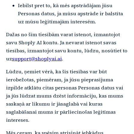
Iebilst pret to, kā mēs apstrādājam jūsu
Personas datus, ja mūsu apstrāde ir balstīta
uz mūsu leģitīmajām interesēm.
Dažas no šīm tiesībām varat īstenot, izmantojot
savu Shoply AI kontu. Ja nevarat īstenot savas
tiesības, izmantojot savu kontu, lūdzu, nosūtiet to
uz
support@shoplyai.ai
.
Lūdzu, ņemiet vērā, ka šīs tiesības var būt
ierobežotas, piemēram, ja jūsu pieprasījuma
izpilde atklātu citas personas Personas datus vai
ja jūs lūdzat mums dzēst informāciju, kas mums
saskaņā ar likumu ir jāsaglabā vai kuras
saglabāšanai mums ir pārliecinošas leģitīmas
intereses.
Mēs ceram, ka spēsim atrisināt jebkādus