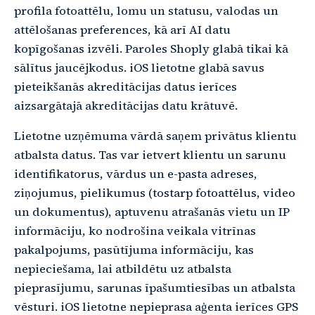
profila fotoattēlu, lomu un statusu, valodas un
attēlošanas preferences, kā arī AI datu
kopīgošanas izvēli. Paroles Shoply glabā tikai kā
sālītus jaucējkodus. iOS lietotne glabā savus
pieteikšanās akreditācijas datus ierīces
aizsargātajā akreditācijas datu krātuvē.
Lietotne uzņēmuma vārdā saņem privātus klientu
atbalsta datus. Tas var ietvert klientu un sarunu
identifikatorus, vārdus un e-pasta adreses,
ziņojumus, pielikumus (tostarp fotoattēlus, video
un dokumentus), aptuvenu atrašanās vietu un IP
informāciju, ko nodrošina veikala vitrīnas
pakalpojums, pasūtījuma informāciju, kas
nepieciešama, lai atbildētu uz atbalsta
pieprasījumu, sarunas īpašumtiesības un atbalsta
vēsturi. iOS lietotne nepieprasa aģenta ierīces GPS