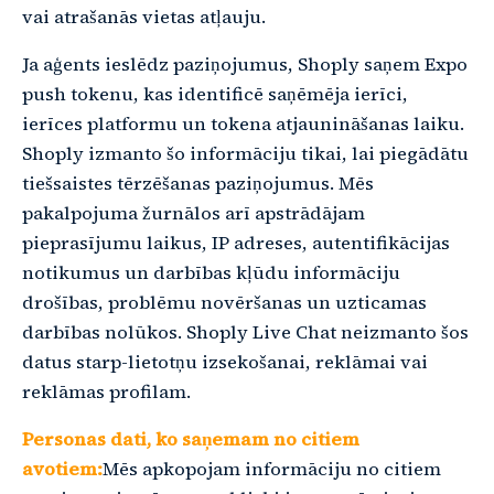
vai atrašanās vietas atļauju.
Ja aģents ieslēdz paziņojumus, Shoply saņem Expo
push tokenu, kas identificē saņēmēja ierīci,
ierīces platformu un tokena atjaunināšanas laiku.
Shoply izmanto šo informāciju tikai, lai piegādātu
tiešsaistes tērzēšanas paziņojumus. Mēs
pakalpojuma žurnālos arī apstrādājam
pieprasījumu laikus, IP adreses, autentifikācijas
notikumus un darbības kļūdu informāciju
drošības, problēmu novēršanas un uzticamas
darbības nolūkos. Shoply Live Chat neizmanto šos
datus starp-lietotņu izsekošanai, reklāmai vai
reklāmas profilam.
Personas dati, ko saņemam no citiem
avotiem:
Mēs apkopojam informāciju no citiem