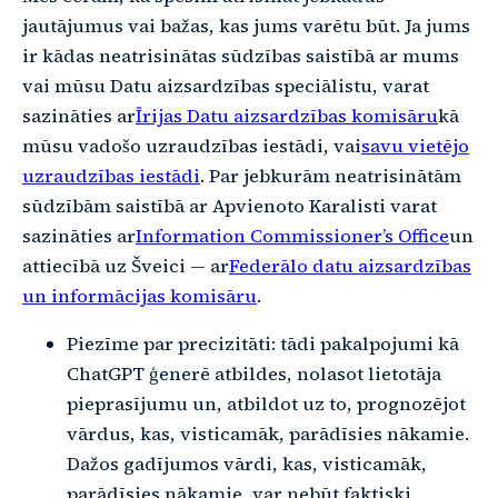
jautājumus vai bažas, kas jums varētu būt. Ja jums
ir kādas neatrisinātas sūdzības saistībā ar mums
vai mūsu Datu aizsardzības speciālistu, varat
sazināties ar
Īrijas Datu aizsardzības komisāru
kā
mūsu vadošo uzraudzības iestādi, vai
savu vietējo
uzraudzības iestādi
. Par jebkurām neatrisinātām
sūdzībām saistībā ar Apvienoto Karalisti varat
sazināties ar
Information Commissioner’s Office
un
attiecībā uz Šveici — ar
Federālo datu aizsardzības
un informācijas komisāru
.
Piezīme par precizitāti: tādi pakalpojumi kā
ChatGPT ģenerē atbildes, nolasot lietotāja
pieprasījumu un, atbildot uz to, prognozējot
vārdus, kas, visticamāk, parādīsies nākamie.
Dažos gadījumos vārdi, kas, visticamāk,
parādīsies nākamie, var nebūt faktiski