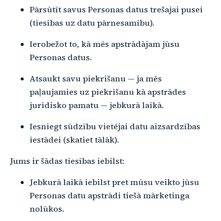
Pārsūtīt savus Personas datus trešajai pusei
(tiesības uz datu pārnesamību).
Ierobežot to, kā mēs apstrādājam jūsu
Personas datus.
Atsaukt savu piekrišanu — ja mēs
paļaujamies uz piekrišanu kā apstrādes
juridisko pamatu — jebkurā laikā.
Iesniegt sūdzību vietējai datu aizsardzības
iestādei (skatiet tālāk).
Jums ir šādas tiesības iebilst:
Jebkurā laikā iebilst pret mūsu veikto jūsu
Personas datu apstrādi tiešā mārketinga
nolūkos.