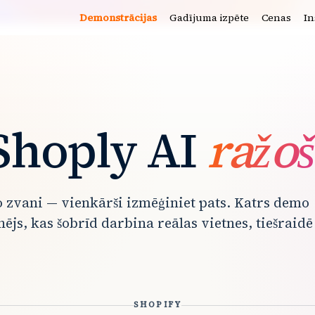
Demonstrācijas
Gadījuma izpēte
Cenas
In
 Shoply AI
ražo
zvani — vienkārši izmēģiniet pats. Katrs demo
inējs, kas šobrīd darbina reālas vietnes, tiešraidē
SHOPIFY