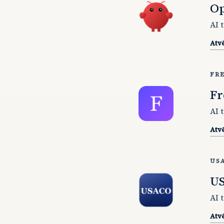
O
AI 
Atvē
FR
Fr
AI 
Atvē
US
U
AI 
Atvē