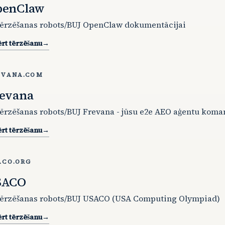
penClaw
tērzēšanas robots/BUJ OpenClaw dokumentācijai
rt tērzēšanu
→
EVANA.COM
evana
tērzēšanas robots/BUJ Frevana - jūsu e2e AEO aģentu kom
rt tērzēšanu
→
ACO.ORG
SACO
tērzēšanas robots/BUJ USACO (USA Computing Olympiad)
rt tērzēšanu
→