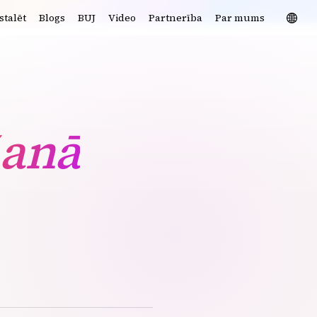
stalēt
Blogs
BUJ
Video
Partnerība
Par mums
šanā