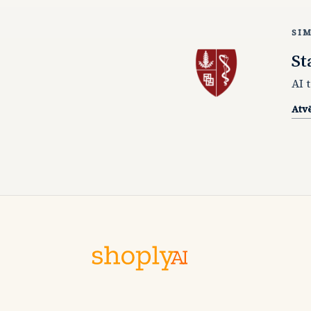
SI
St
AI 
Atvē