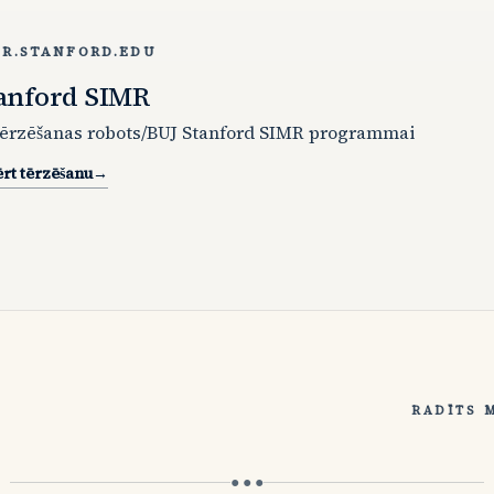
MR.STANFORD.EDU
anford SIMR
tērzēšanas robots/BUJ Stanford SIMR programmai
rt tērzēšanu
→
RADĪTS 
● ● ●