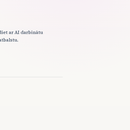
diet ar AI darbinātu
tbalstu.