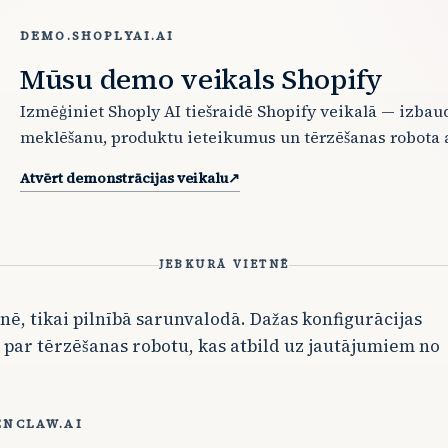
DEMO.SHOPLYAI.AI
Mūsu demo veikals Shopify
Izmēģiniet Shoply AI tiešraidē Shopify veikalā — izbau
meklēšanu, produktu ieteikumus un tērzēšanas robota a
Atvērt demonstrācijas veikalu
↗
JEBKURĀ VIETNĒ
ē, tikai pilnībā sarunvalodā. Dažas konfigurācijas
t par tērzēšanas robotu, kas atbild uz jautājumiem no
ENCLAW.AI