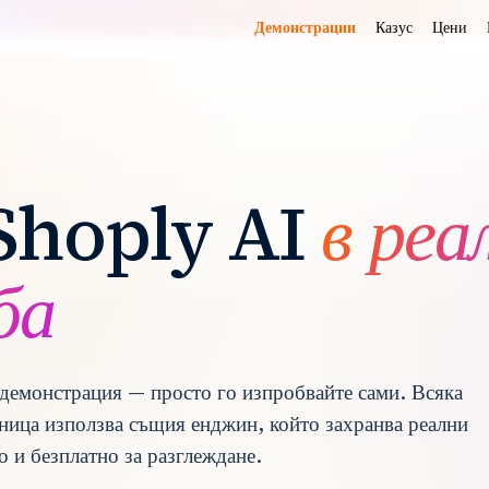
Демонстрации
Казус
Цени
О
Shoply AI
в реа
ба
 демонстрация — просто го изпробвайте сами. Всяка
аница използва същия енджин, който захранва реални
о и безплатно за разглеждане.