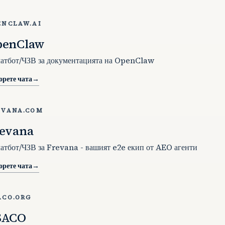
ENCLAW.AI
penClaw
чатбот/ЧЗВ за документацията на OpenClaw
орете чата
→
EVANA.COM
evana
чатбот/ЧЗВ за Frevana - вашият e2e екип от AEO агенти
орете чата
→
ACO.ORG
SACO