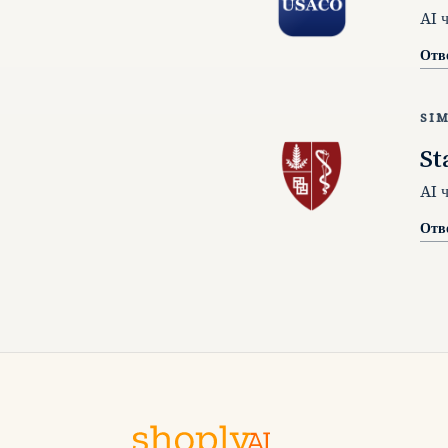
AI 
Отв
SI
St
AI 
Отв