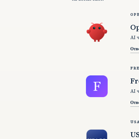
OP
O
AI 
Отв
FR
Fr
AI 
Отв
US
U