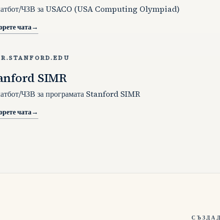
чатбот/ЧЗВ за USACO (USA Computing Olympiad)
орете чата
→
MR.STANFORD.EDU
anford SIMR
чатбот/ЧЗВ за програмата Stanford SIMR
орете чата
→
СЪЗДА