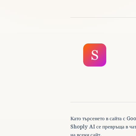
Като търсенето в сайта с Go
Shoply AI се превръща в чат
на всеки сайт.