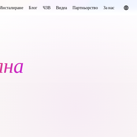
Инсталиране
Блог
ЧЗВ
Видеа
Партньорство
За нас
лна