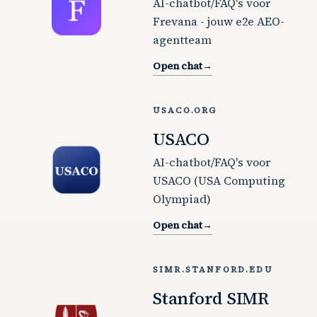
AI-chatbot/FAQ's voor
Frevana - jouw e2e AEO-
agentteam
Open chat
→
USACO.ORG
USACO
AI-chatbot/FAQ's voor
USACO (USA Computing
Olympiad)
Open chat
→
SIMR.STANFORD.EDU
Stanford SIMR