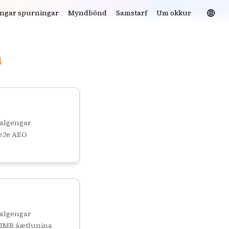
ngar spurningar
Myndbönd
Samstarf
Um okkur
m
/algengar
 e2e AEO
/algengar
 SIMR áætlunina