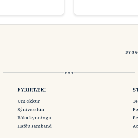
BYGG
● ● ●
FYRIRTÆKI
S
Um okkur
Te
Sýniverslun
Pe
Bóka kynningu
Pe
Hafðu samband
Ac