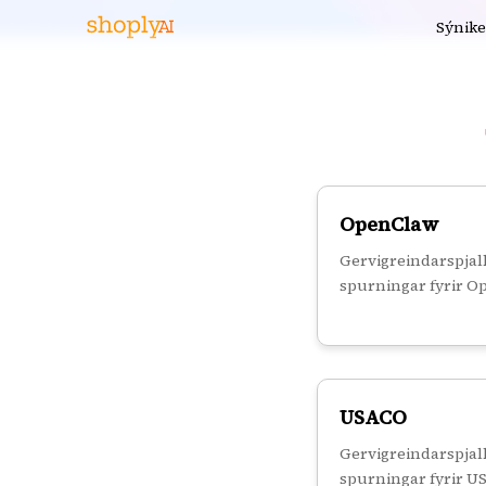
Sýnik
OpenClaw
Gervigreindarspja
spurningar fyrir O
USACO
Gervigreindarspja
spurningar fyrir 