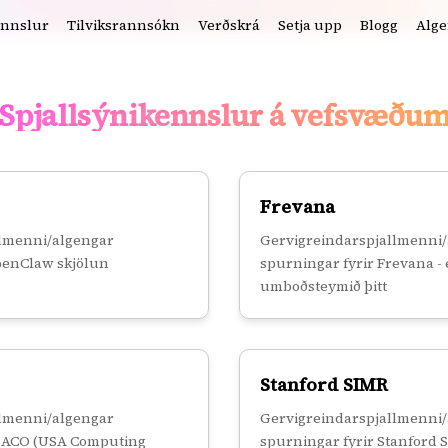
ennslur
Tilviksrannsókn
Verðskrá
Setja upp
Blogg
Alge
Spjallsýnikennslur á vefsvæðu
Frevana
llmenni/algengar
Gervigreindarspjallmenni
penClaw skjölun
spurningar fyrir Frevana -
umboðsteymið þitt
Stanford SIMR
llmenni/algengar
Gervigreindarspjallmenni
USACO (USA Computing
spurningar fyrir Stanford