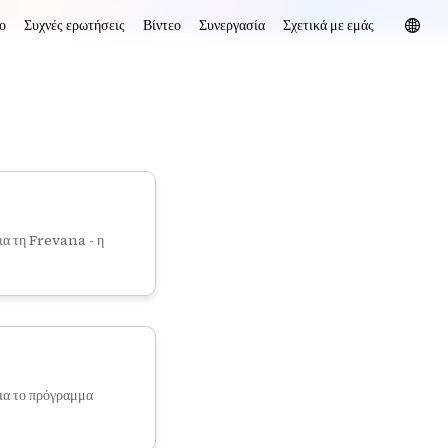
ο
Συχνές ερωτήσεις
Βίντεο
Συνεργασία
Σχετικά με εμάς
ια τη Frevana - η
ια το πρόγραμμα