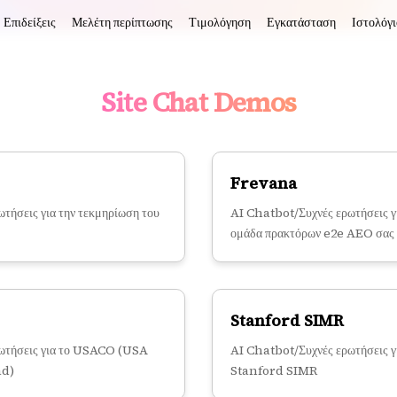
Επιδείξεις
Μελέτη περίπτωσης
Τιμολόγηση
Εγκατάσταση
Ιστολόγι
Site Chat Demos
Frevana
τήσεις για την τεκμηρίωση του
AI Chatbot/Συχνές ερωτήσεις γ
ομάδα πρακτόρων e2e AEO σας
Stanford SIMR
ωτήσεις για το USACO (USA
AI Chatbot/Συχνές ερωτήσεις γ
ad)
Stanford SIMR