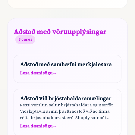
Aðstoð með vöruupplýsingar
3
cases
Aðstoð með samhæfni merkjalesara
Lesa dæmisögu
→
Aðstoð við brjóstahaldaramælingar
Þessi verslun selur brjóstahaldara og nærföt.
Viðskiptavinurinn þurfti aðstoð við að finna
rétta brjóstahaldarastærð. Shoply safnaði
mælingum viðskiptavinarins, útskýrði
Lesa dæmisögu
→
stærðarkerfið, veitti ítarlegar leiðbeiningar