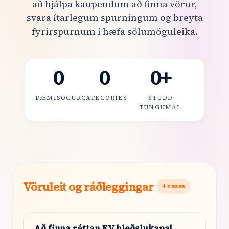
að hjálpa kaupendum að finna vörur,
svara ítarlegum spurningum og breyta
fyrirspurnum í hæfa sölumöguleika.
0
0
0
+
DÆMISÖGUR
CATEGORIES
STUDD
TUNGUMÁL
Vöruleit og ráðleggingar
4
cases
Að finna réttan EV hleðslukapal