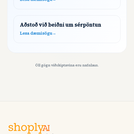
safnaði tengiliðaupplýsingum, skýrði kröfur,
útskýrði…
Aðstoð við beiðni um sérpöntun
Lesa dæmisögu
→
Öll gögn viðskiptavina eru nafnlaus.