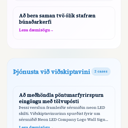
um hvernig ætti að mæla rétt…
Að bera saman tvö ólík stafræn
búnaðarkerfi
Lesa dæmisögu
→
Þjónusta við viðskiptavini
2
cases
Að meðhöndla pöntunarfyrirspurn
eingöngu með tölvupósti
Þessi verslun framleiðir sérsniðin neon LED
skilti. Viðskiptavinurinn spurðist fyrir um
sérsniðið Neon LED Company Logo Wall Sign
fyrir YouTube lógóið sitt (100x100cm). Shoply
Lesa dæmisögu
→