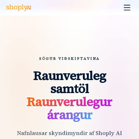
SÖGUR VIÐSKIPTAVINA
Raunveruleg
samtöl
Raunverulegur
árangur
Nafnlausar skyndimyndir af Shoply AI