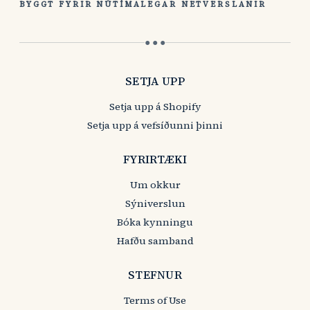
BYGGT FYRIR NÚTÍMALEGAR NETVERSLANIR
● ● ●
SETJA UPP
Setja upp á Shopify
Setja upp á vefsíðunni þinni
FYRIRTÆKI
Um okkur
Sýniverslun
Bóka kynningu
Hafðu samband
STEFNUR
Terms of Use