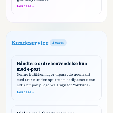
Les case
→
Kundeservice
2
cases
Håndtere ordrehenvendelse kun
med e-post
Denne butikken lager tilpassede neonskilt
med LED. Kunden spurte om et tilpasset Neon
LED Company Logo Wall Sign for YouTube-
logoen sin (100x100cm). Shoply samlet inn
Les case
→
kontaktinformasjon, avklarte kravene,
forklarte…