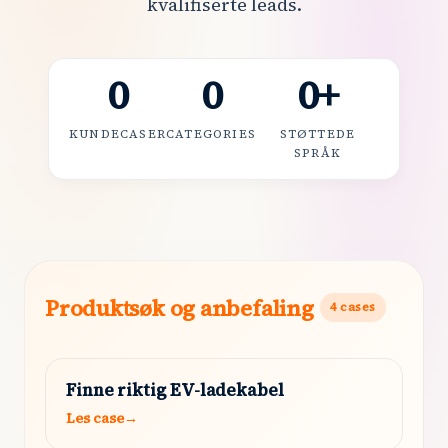
kvalifiserte leads.
0
0
0
+
KUNDECASER
CATEGORIES
STØTTEDE
SPRÅK
Produktsøk og anbefaling
4
cases
Finne riktig EV-ladekabel
Les case
→