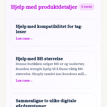
Hjelp med produktdetaljer
3
cases
Hjelp med kompatibilitet for tag-
leser
Les case
→
Hjelp med BH-størrelse
Denne butikken selger BH-er og undertøy.
Kunden trengte hjelp til å finne riktig BH-
størrelse. Shoply samlet inn kundens mål,
forklarte størrelsessystemet, ga detaljert
Les case
→
veiledning om hvordan man måler riktig…
Sammenligne to ulike digitale
gårdssystemer