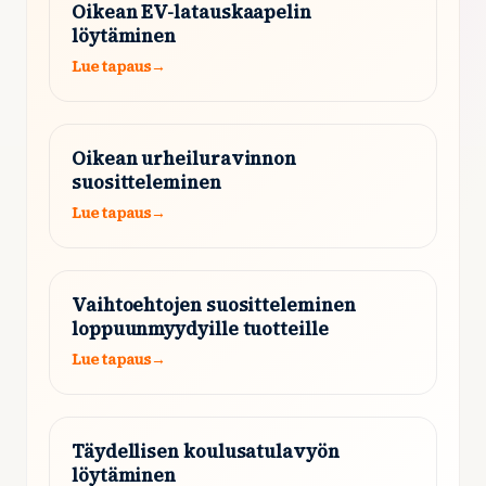
Oikean EV-latauskaapelin
löytäminen
Lue tapaus
→
Oikean urheiluravinnon
suositteleminen
Lue tapaus
→
Vaihtoehtojen suositteleminen
loppuunmyydyille tuotteille
Lue tapaus
→
Täydellisen koulusatulavyön
löytäminen