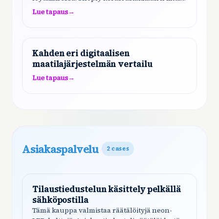
selitti kokojärjestelmän, antoi
Lue tapaus
→
yksityiskohtaiset ohjeet oikeaoppiseen
mittaamiseen…
Kahden eri digitaalisen
maatilajärjestelmän vertailu
Lue tapaus
→
Asiakaspalvelu
2
cases
Tilaustiedustelun käsittely pelkällä
sähköpostilla
Tämä kauppa valmistaa räätälöityjä neon-