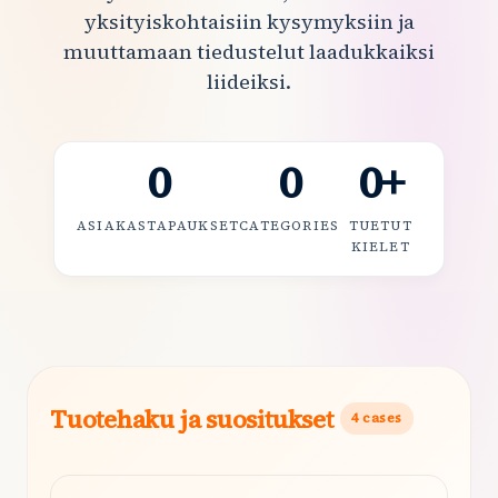
yksityiskohtaisiin kysymyksiin ja
muuttamaan tiedustelut laadukkaiksi
liideiksi.
0
0
0
+
ASIAKASTAPAUKSET
CATEGORIES
TUETUT
KIELET
Tuotehaku ja suositukset
4
cases