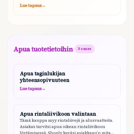
Lue tapaus
→
Apua tuotetietoihin
3
cases
Apua taginlukijan
yhteensopivuuteen
Lue tapaus
→
Apua rintaliivikoon valintaan
Tämä kauppa myy rintaliivejä ja alusvaatteita.
Asiakas tarvitsi apua oikean rintaliivikoon
löytämisessä. Shoply keräsi asiakkaan’n mitat,