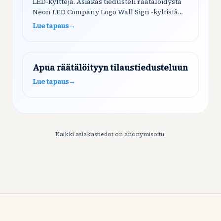
LED-kylttejä. Asiakas tiedusteli räätälöidystä
Neon LED Company Logo Wall Sign -kyltistä
YouTube-logolleen (100x100cm). Shoply keräsi
Lue tapaus
→
yhteystiedot, tarkensi vaatimukset, selitti…
Apua räätälöityyn tilaustiedusteluun
Lue tapaus
→
Kaikki asiakastiedot on anonymisoitu.