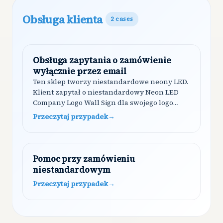
Obsługa klienta
2
cases
Obsługa zapytania o zamówienie
wyłącznie przez email
Ten sklep tworzy niestandardowe neony LED.
Klient zapytał o niestandardowy Neon LED
Company Logo Wall Sign dla swojego logo
YouTube (100x100cm). Shoply zebrał dane
Przeczytaj przypadek
→
kontaktowe, doprecyzował wymagania,
wyjaśnił…
Pomoc przy zamówieniu
niestandardowym
Przeczytaj przypadek
→