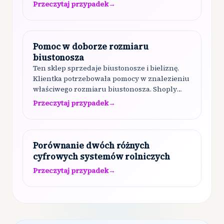
Przeczytaj przypadek
→
Pomoc w doborze rozmiaru
biustonosza
Ten sklep sprzedaje biustonosze i bieliznę.
Klientka potrzebowała pomocy w znalezieniu
właściwego rozmiaru biustonosza. Shoply
zebrał wymiary klientki, wyjaśnił system
Przeczytaj przypadek
→
rozmiarów, udzielił szczegółowych
wskazówek, jak prawidłowo się zmierzyć…
Porównanie dwóch różnych
cyfrowych systemów rolniczych
Przeczytaj przypadek
→