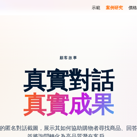
示範
案例研究
價格
顧客故事
真實對話
真實成果
y AI 的匿名對話截圖，展示其如何協助購物者尋找商品、回
並將詢問轉化為高品質潛在客戶。