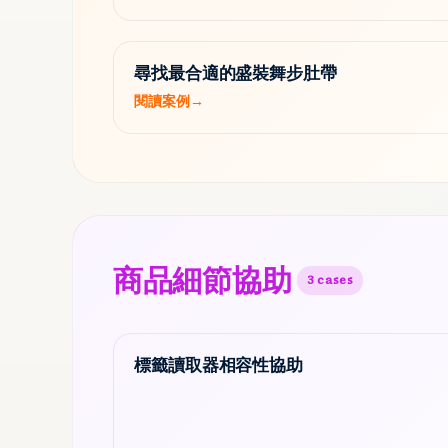
尋找最合適的盛裝舞步肚帶
閱讀案例
→
商品細節協助
3
cases
標籤讀取器相容性協助