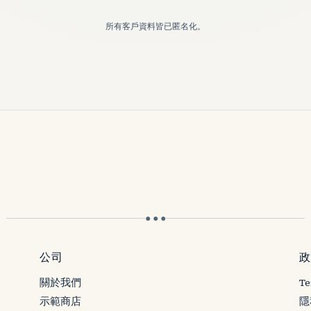
所有客戶資料皆已匿名化。
● ● ●
公司
政
關於我們
Te
示範商店
隱