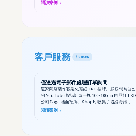
閱讀案例
→
客戶服務
2
cases
僅透過電子郵件處理訂單詢問
這家商店製作客製化霓虹 LED 招牌。顧客想為自己
的 YouTube 標誌訂製一塊 100x100cm 的霓虹 LED
公司 Logo 牆面招牌。Shoply 收集了聯絡資訊，釐
清具體需求，並說明後續流程……
閱讀案例
→