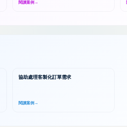
引……
閱讀案例
→
協助處理客製化訂單需求
閱讀案例
→