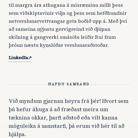
til margra ára athugana á misræminu milli þess
sem viðskiptavinir vilja og þess sem hefðbundnir
netverslunarvettvangar geta boðið upp á. Með því
að sameina nýjustu gervigreind við djúpan
skilning á gangverki smásölu leiðir Rui fram
þróun næstu kynslóðar verslunaraðstoðar.
LinkedIn
↗
HAFÐU SAMBAND
Við myndum gjarnan heyra frá þér! Hvort sem
þú hefur áhuga á að fræðast meira um
tæknina okkar, þarft aðstoð eða vilt kanna
möguleika á samstarfi, þá erum við hér til að
hjálpa.