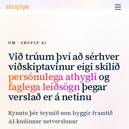
UM · SHOPLY AI
Við trúum því að sérhver
viðskiptavinur eigi skilið
persónulega athygli
og
faglega leiðsögn
þegar
verslað er á netinu
Kynntu þér teymið sem byggir framtíð
AI-knúinnar netverslunar