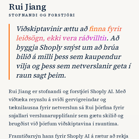
Rui Jiang
STOFNANDI OG FORSTJÓRI
Viðskiptavinir ættu að
finna fyrir
leiðsögn, ekki vera ráðvilltir
. Að
byggja Shoply snýst um að brúa
bilið á milli þess sem kaupendur
vilja og þess sem netverslanir geta í
raun sagt þeim.
Rui Jiang er stofnandi og forstjóri Shoply AI. Með
víðtæka reynslu á sviði gervigreindar og
tæknilausna fyrir netverslun sá Rui þörfina fyrir
snjallari verslunarupplifanir sem gætu skilið og
brugðist við þörfum viðskiptavina í rauntíma.
Framtíðarsýn hans fyrir Shoply AI á rætur að rekja