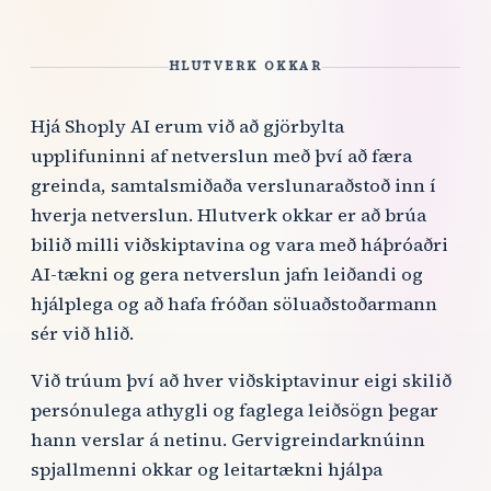
HLUTVERK OKKAR
Hjá Shoply AI erum við að gjörbylta
upplifuninni af netverslun með því að færa
greinda, samtalsmiðaða verslunaraðstoð inn í
hverja netverslun. Hlutverk okkar er að brúa
bilið milli viðskiptavina og vara með háþróaðri
AI-tækni og gera netverslun jafn leiðandi og
hjálplega og að hafa fróðan söluaðstoðarmann
sér við hlið.
Við trúum því að hver viðskiptavinur eigi skilið
persónulega athygli og faglega leiðsögn þegar
hann verslar á netinu. Gervigreindarknúinn
spjallmenni okkar og leitartækni hjálpa