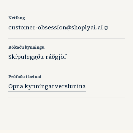
Netfang
customer-obsession@shoplyai.ai
Bókaðu kynningu
Skipuleggðu ráðgjöf
Prófaðu í beinni
Opna kynningarverslunina