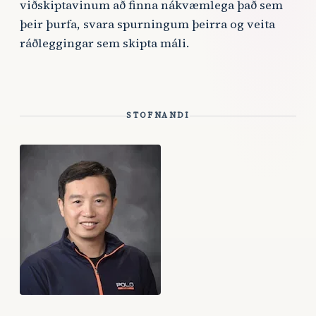
viðskiptavinum að finna nákvæmlega það sem
þeir þurfa, svara spurningum þeirra og veita
ráðleggingar sem skipta máli.
STOFNANDI