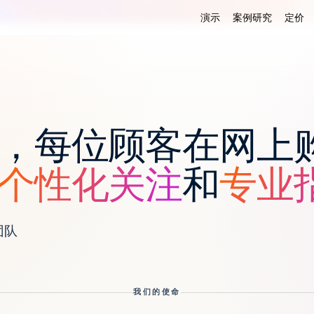
演示
案例研究
定价
，每位顾客在网上
个性化关注
和
专业
团队
我们的使命