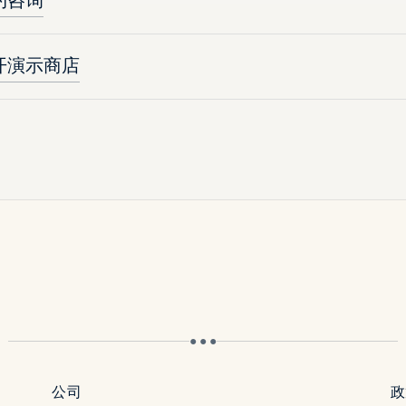
约咨询
开演示商店
● ● ●
公司
政