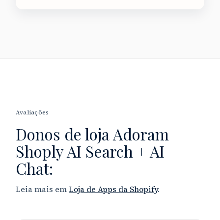
Avaliações
Donos de loja
Adoram
Shoply AI Search + AI
Chat:
Leia mais em
Loja de Apps da Shopify
.