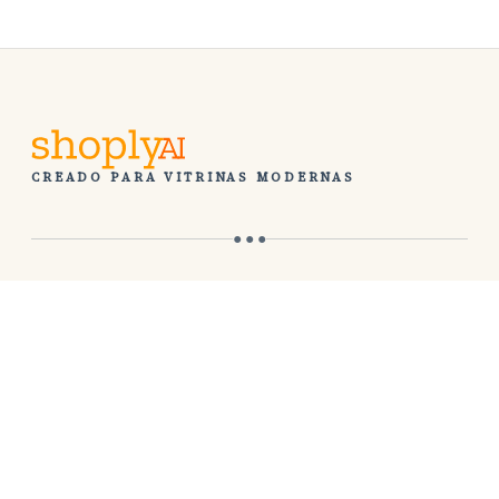
CREADO PARA VITRINAS MODERNAS
● ● ●
INSTALAR
Instalar en Shopify
Instalar en tu sitio web
EMPRESA
Sobre nosotros
Tienda de demostración