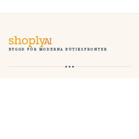
BYGGD FÖR MODERNA BUTIKSFRONTER
● ● ●
INSTALLERA
Installera på Shopify
Installera på din webbplats
FÖRETAG
Om oss
Demobutik