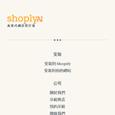
為現代網店而打造
● ● ●
安裝
安裝到 Shopify
安裝到你的網站
公司
關於我們
示範商店
預約示範
聯絡我們