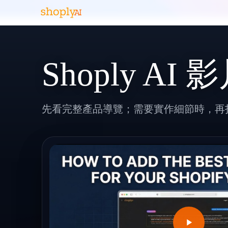
Shoply AI
先看完整產品導覽；需要實作細節時，再