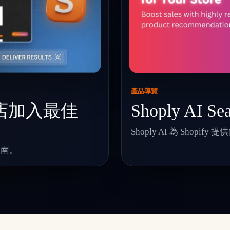
產品導覽
 商店加入最佳
Shoply AI S
Shoply AI 為 Shop
步指南。