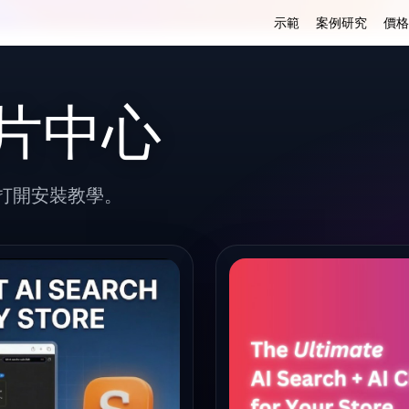
示範
案例研究
價格
 影片中心
打開安裝教學。