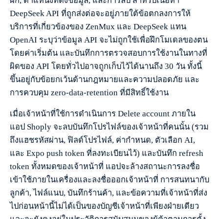
ฝึก, ตำแหน่งที่ตั้งข้อมูล, และการลบ สำหรับเนื้อหา
DeepSeek API ที่ถูกส่งต่อจะอยู่ภายใต้ข้อตกลงการให้
บริการที่เกี่ยวข้องของ ZenMux และ DeepSeek แทน
OpenAI ระบุว่าข้อมูล API จะไม่ถูกใช้เพื่อฝึกโมเดลของตน
โดยค่าเริ่มต้น และบันทึกการตรวจสอบการใช้งานในทางที่
ผิดของ API โดยทั่วไปอาจถูกเก็บไว้ได้นานถึง 30 วัน ทั้งนี้
ขึ้นอยู่กับข้อยกเว้นด้านกฎหมายและความปลอดภัย และ
การควบคุม zero-data-retention ที่มีสิทธิ์ใช้งาน
เมื่อเจ้าหน้าที่ใช้การดำเนินการ Delete account ภายใน
แอป Shoply จะลบบันทึกโปรไฟล์ของเจ้าหน้าที่คนนั้น (รวม
ถึงแฮชรหัสผ่าน, ฟิลด์โปรไฟล์, ค่ากำหนด, ตัวเลือก AI,
และ Expo push token ที่ลงทะเบียนไว้) และบันทึก refresh
token ทั้งหมดของเจ้าหน้าที่ แอปจะล้างสถานะการลงชื่อ
เข้าใช้ภายในเครื่องและลงชื่อออกเจ้าหน้าที่ การสนทนากับ
ลูกค้า, ไฟล์แนบ, บันทึกร้านค้า, และข้อความที่เจ้าหน้าที่ส่ง
ไปก่อนหน้านี้ไม่ได้เป็นของบัญชีเจ้าหน้าที่เพียงฝ่ายเดียว