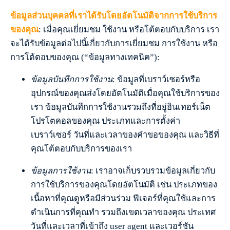
ข้อมูลส่วนบุคคลที่เราได้รับโดยอัตโนมัติจากการใช้บริการ
ของคุณ
: เมื่อคุณเยี่ยมชม ใช้งาน หรือโต้ตอบกับบริการ เรา
จะได้รับข้อมูลต่อไปนี้เกี่ยวกับการเยี่ยมชม การใช้งาน หรือ
การโต้ตอบของคุณ (“ข้อมูลทางเทคนิค”):
ข้อมูลบันทึกการใช้งาน
: ข้อมูลที่เบราว์เซอร์หรือ
อุปกรณ์ของคุณส่งโดยอัตโนมัติเมื่อคุณใช้บริการของ
เรา ข้อมูลบันทึกการใช้งานรวมถึงที่อยู่อินเทอร์เน็ต
โปรโตคอลของคุณ ประเภทและการตั้งค่า
เบราว์เซอร์ วันที่และเวลาของคำขอของคุณ และวิธีที่
คุณโต้ตอบกับบริการของเรา
ข้อมูลการใช้งาน
: เราอาจเก็บรวบรวมข้อมูลเกี่ยวกับ
การใช้บริการของคุณโดยอัตโนมัติ เช่น ประเภทของ
เนื้อหาที่คุณดูหรือมีส่วนร่วม ฟีเจอร์ที่คุณใช้และการ
ดำเนินการที่คุณทำ รวมถึงเขตเวลาของคุณ ประเทศ
วันที่และเวลาที่เข้าถึง user agent และเวอร์ชัน