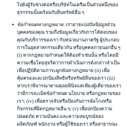
ไปยังผู้รับช่วงต่อหรือบริษัทในเครือเป็นส่วนหนึ่งของ
ธุรกรรมนั้นพร้อมกับสินทรัพย์อื่น ๆ
ข้อกำหนดทางกฎหมาย
: เราอาจแบ่งปันข้อมูลส่วน
บุคคลของคุณ รวมถึงข้อมูลเกี่ยวกับการโต้ตอบของ
คุณกับบริการของเรา กับหน่วยงานภาครัฐ ผู้ประกอบ
การในอุตสาหกรรมเดียวกัน หรือบุคคลภายนอกอื่น ๆ
(i) หากกฎหมายกำหนดให้ต้องทำเช่นนั้น หรือโดยมี
ความเชื่อโดยสุจริตว่าการดำเนินการดังกล่าวจำเป็น
เพื่อปฏิบัติตามภาระผูกพันทางกฎหมาย (ii) เพื่อ
คุ้มครองและปกป้องสิทธิหรือทรัพย์สินของเรา (iii)
หากเราพิจารณาตามดุลยพินิจแต่เพียงผู้เดียวของเรา
ว่ามีการละเมิดข้อกำหนด นโยบาย หรือกฎหมายของ
เรา; (iv) เพื่อตรวจจับหรือป้องกันการฉ้อโกงหรือ
กิจกรรมที่ผิดกฎหมายอื่น ๆ; (v) เพื่อปกป้องความ
ปลอดภัย ความมั่นคง และความสมบูรณ์ของ
ผลิตภัณฑ์ พนักงาน หรือผู้ใช้ของเรา หรือสาธารณะ