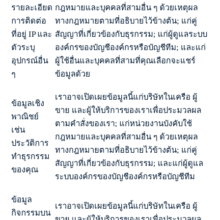
รายละเอียด
กฎหมายและบุคคลที่สามอื่น ๆ ด้วยเหตุผล
การติดต่อ
ทางกฎหมายตามที่อธิบายไว้ข้างต้น; แก่คู่
ที่อยู่ IP และ
สัญญาที่เกี่ยวข้องกับธุรกรรม; แก่ผู้ดูแลระบบ
ตัวระบุ
องค์กรของบัญชีองค์กรหรือบัญชีทีม; และแก่
อุปกรณ์อื่น
ผู้ใช้อื่นและบุคคลที่สามที่คุณเลือกจะแชร์
ๆ
ข้อมูลด้วย
เราอาจเปิดเผยข้อมูลนี้แก่บริษัทในเครือ ผู้
ข้อมูลเชิง
ขาย และผู้ให้บริการของเราเพื่อประมวลผล
พาณิชย์
ตามคำสั่งของเรา; แก่หน่วยงานบังคับใช้
เช่น
กฎหมายและบุคคลที่สามอื่น ๆ ด้วยเหตุผล
ประวัติการ
ทางกฎหมายตามที่อธิบายไว้ข้างต้น; แก่คู่
ทำธุรกรรม
สัญญาที่เกี่ยวข้องกับธุรกรรม; และแก่ผู้ดูแล
ของคุณ
ระบบองค์กรของบัญชีองค์กรหรือบัญชีทีม
ข้อมูล
เราอาจเปิดเผยข้อมูลนี้แก่บริษัทในเครือ ผู้
กิจกรรมบน
ขาย และผู้ให้บริการของเราเพื่อประมวลผล