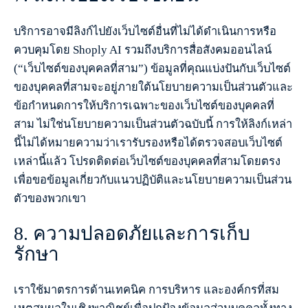
บริการอาจมีลิงก์ไปยังเว็บไซต์อื่นที่ไม่ได้ดำเนินการหรือ
ควบคุมโดย Shoply AI รวมถึงบริการสื่อสังคมออนไลน์
(“เว็บไซต์ของบุคคลที่สาม”) ข้อมูลที่คุณแบ่งปันกับเว็บไซต์
ของบุคคลที่สามจะอยู่ภายใต้นโยบายความเป็นส่วนตัวและ
ข้อกำหนดการให้บริการเฉพาะของเว็บไซต์ของบุคคลที่
สาม ไม่ใช่นโยบายความเป็นส่วนตัวฉบับนี้ การให้ลิงก์เหล่า
นี้ไม่ได้หมายความว่าเรารับรองหรือได้ตรวจสอบเว็บไซต์
เหล่านี้แล้ว โปรดติดต่อเว็บไซต์ของบุคคลที่สามโดยตรง
เพื่อขอข้อมูลเกี่ยวกับแนวปฏิบัติและนโยบายความเป็นส่วน
ตัวของพวกเขา
8. ความปลอดภัยและการเก็บ
รักษา
เราใช้มาตรการด้านเทคนิค การบริหาร และองค์กรที่สม