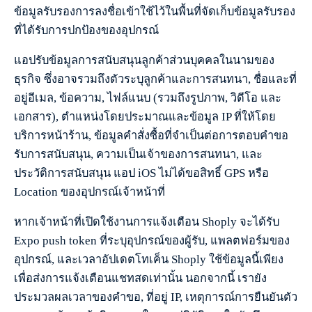
ข้อมูลรับรองการลงชื่อเข้าใช้ไว้ในพื้นที่จัดเก็บข้อมูลรับรอง
ที่ได้รับการปกป้องของอุปกรณ์
แอปรับข้อมูลการสนับสนุนลูกค้าส่วนบุคคลในนามของ
ธุรกิจ ซึ่งอาจรวมถึงตัวระบุลูกค้าและการสนทนา, ชื่อและที่
อยู่อีเมล, ข้อความ, ไฟล์แนบ (รวมถึงรูปภาพ, วิดีโอ และ
เอกสาร), ตำแหน่งโดยประมาณและข้อมูล IP ที่ให้โดย
บริการหน้าร้าน, ข้อมูลคำสั่งซื้อที่จำเป็นต่อการตอบคำขอ
รับการสนับสนุน, ความเป็นเจ้าของการสนทนา, และ
ประวัติการสนับสนุน แอป iOS ไม่ได้ขอสิทธิ์ GPS หรือ
Location ของอุปกรณ์เจ้าหน้าที่
หากเจ้าหน้าที่เปิดใช้งานการแจ้งเตือน Shoply จะได้รับ
Expo push token ที่ระบุอุปกรณ์ของผู้รับ, แพลตฟอร์มของ
อุปกรณ์, และเวลาอัปเดตโทเค็น Shoply ใช้ข้อมูลนี้เพียง
เพื่อส่งการแจ้งเตือนแชทสดเท่านั้น นอกจากนี้ เรายัง
ประมวลผลเวลาของคำขอ, ที่อยู่ IP, เหตุการณ์การยืนยันตัว