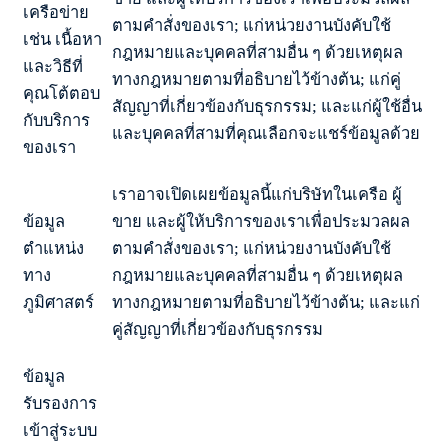
เครือข่าย
ตามคำสั่งของเรา; แก่หน่วยงานบังคับใช้
เช่น เนื้อหา
กฎหมายและบุคคลที่สามอื่น ๆ ด้วยเหตุผล
และวิธีที่
ทางกฎหมายตามที่อธิบายไว้ข้างต้น; แก่คู่
คุณโต้ตอบ
สัญญาที่เกี่ยวข้องกับธุรกรรม; และแก่ผู้ใช้อื่น
กับบริการ
และบุคคลที่สามที่คุณเลือกจะแชร์ข้อมูลด้วย
ของเรา
เราอาจเปิดเผยข้อมูลนี้แก่บริษัทในเครือ ผู้
ข้อมูล
ขาย และผู้ให้บริการของเราเพื่อประมวลผล
ตำแหน่ง
ตามคำสั่งของเรา; แก่หน่วยงานบังคับใช้
ทาง
กฎหมายและบุคคลที่สามอื่น ๆ ด้วยเหตุผล
ภูมิศาสตร์
ทางกฎหมายตามที่อธิบายไว้ข้างต้น; และแก่
คู่สัญญาที่เกี่ยวข้องกับธุรกรรม
ข้อมูล
รับรองการ
เข้าสู่ระบบ