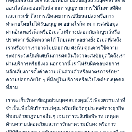
เหตุสมผลในเชิงพาณิชย์เพื่อปกป้องข้อมูลส่วนบุคคลทั้งทาง
ออนไลน์และออฟไลน์จากการสูญหาย การใช้ในทางที่ผิด
และการเข้าถึง การเปิดเผย การเปลี่ยนแปลง หรือการ
ทำลายโดยไม่ได้รับอนุญาต อย่างไรก็ตาม การส่งข้อมูล
ผ่านอินเทอร์เน็ตหรืออีเมลไม่มีทางปลอดภัยสมบูรณ์หรือ
ปราศจากข้อผิดพลาดได้ โดยเฉพาะอย่างยิ่ง อีเมลที่ส่งถึง
เราหรือจากเราอาจไม่ปลอดภัย ดังนั้น คุณควรใช้ความ
ระมัดระวังเป็นพิเศษในการตัดสินใจว่าจะส่งข้อมูลใดถึงเรา
ผ่านบริการหรืออีเมล นอกจากนี้ เราไม่รับผิดชอบต่อการ
หลีกเลี่ยงการตั้งค่าความเป็นส่วนตัวหรือมาตรการรักษา
ความปลอดภัยใด ๆ ที่มีอยู่ในบริการหรือเว็บไซต์ของบุคคล
ที่สาม
เราจะเก็บรักษาข้อมูลส่วนบุคคลของคุณไว้เพียงตราบเท่าที่
จำเป็นเพื่อให้บริการแก่คุณ หรือเพื่อวัตถุประสงค์ทางธุรกิจ
ที่ชอบด้วยกฎหมายอื่น ๆ เช่น การระงับข้อพิพาท เหตุผล
ด้านความปลอดภัยและการรักษาความมั่นคง หรือการ