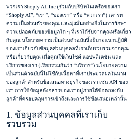
พวกเรา Shoply AI, Inc (ร่วมกับบริษัทในเครือของเรา
“Shoply AI”, “เรา”, “ของเรา” หรือ “พวกเรา”) เคารพ
ความเป็นส่วนตัวของคุณ และมุ่งมั่นอย่างยิ่งในการรักษา
ความปลอดภัยของข้อมูลใด ๆ ที่เราได้รับจากคุณหรือเกี่ยว
กับคุณ นโยบายความเป็นส่วนตัวฉบับนี้อธิบายแนวปฏิบัติ
ของเราเกี่ยวกับข้อมูลส่วนบุคคลที่เราเก็บรวบรวมจากคุณ
หรือเกี่ยวกับคุณ เมื่อคุณใช้เว็บไซต์ แอปพลิเคชัน และ
บริการของเรา (เรียกรวมกันว่า “บริการ”) นโยบายความ
เป็นส่วนตัวฉบับนี้ไม่ใช้กับเนื้อหาที่เราประมวลผลในนาม
ของลูกค้าสำหรับข้อเสนอทางธุรกิจของเรา เช่น API ของ
เรา การใช้ข้อมูลดังกล่าวของเราอยู่ภายใต้ข้อตกลงกับ
ลูกค้าที่ครอบคลุมการเข้าถึงและการใช้ข้อเสนอเหล่านั้น
1. ข้อมูลส่วนบุคคลที่เราเก็บ
รวบรวม