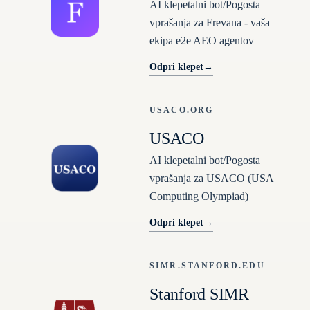
AI klepetalni bot/Pogosta
vprašanja za Frevana - vaša
ekipa e2e AEO agentov
Odpri klepet
→
USACO.ORG
USACO
AI klepetalni bot/Pogosta
vprašanja za USACO (USA
Computing Olympiad)
Odpri klepet
→
SIMR.STANFORD.EDU
Stanford SIMR