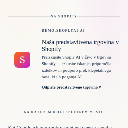
NA SHOPIFY
DEMO.SHOPLYAI.AI
Naša predstavitvena trgovina v
Shopify
Preizkusite Shoply AI v živo v trgovini
Shopify — izkusite iskanje, priporočila
izdelkov in podporo prek klepetalnega
bota, ki jih poganja AI.
Odprite predstavitveno trgovino
↗
NA KATEREM KOLI SPLETNEM MESTU
Kot Google iskanje znotraj spletnega mesta, vendar