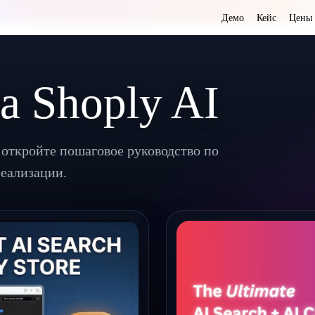
Демо
Кейс
Цены
а Shoply AI
 откройте пошаговое руководство по
реализации.