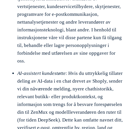
vertstjenester, kundeservicetilbydere, skytjenester,
programvare for e-postkommunikasjon,
nettanalysetjenester og andre leverandører av
informasjonsteknologi, blant andre. I henhold til
instruksjonene våre vil disse partene kun få tilgang
til, behandle eller lagre personopplysninger i
forbindelse med utførelsen av sine oppgaver for
oss.
AI-assistert kundestøtte
: Hvis du uttrykkelig tillater
deling av AI-data i en chat drevet av Shoply, sender
vi din nåværende melding, nyere chathistorikk,
relevant butikk- eller produktkontekst, og
informasjon som trengs for å besvare forespørselen
din til ZenMux og modellleverandøren den ruter til
(for tiden DeepSeek). Dette kan omfatte navnet ditt,
verifisert e-post, omtrentlig by, region, land og