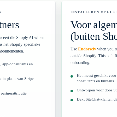
S
INSTALLEREN OP ELK
tners
Voor algem
(buiten Sh
ceert die Shoply AI willen
is het Shopify-specifieke
Use
Endorsely
when you re
an abonnementen.
outside Shopify. This path f
onboarding.
, app-consultants en
Het meest geschikt voor 
e in plaats van Stripe
consultants en bureaus
Ontworpen voor door St
partnerattributie
Dekt SiteChat-klanten di