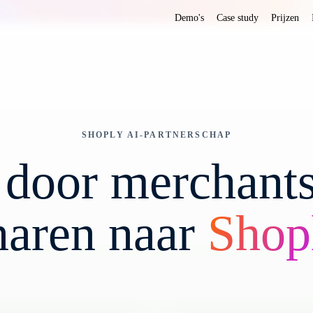
Demo's
Case study
Prijzen
SHOPLY AI-PARTNERSCHAP
 door merchants 
naren naar
Shop