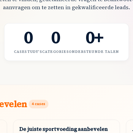
aanvragen om te zetten in gekwalificeerde leads.
0
0
0
+
CASESTUDY'S
CATEGORIES
ONDERSTEUNDE TALEN
evelen
4
cases
De juiste sportvoeding aanbevelen