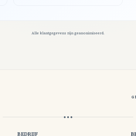
Alle klantgegevens zijn geanonimiseerd.
G
● ● ●
BEDRIJF
B