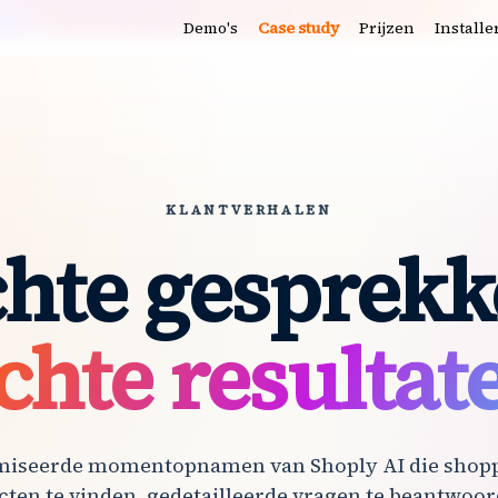
Demo's
Case study
Prijzen
Installe
KLANTVERHALEN
hte gesprek
chte resultat
iseerde momentopnamen van Shoply AI die shopp
ten te vinden, gedetailleerde vragen te beantwoo