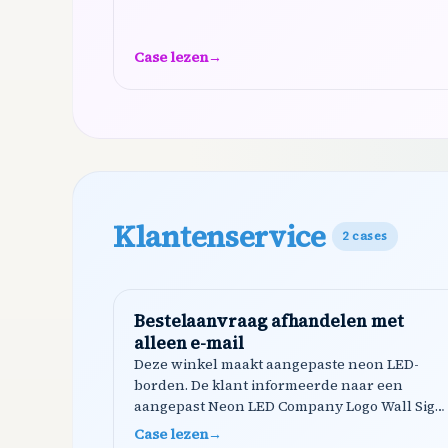
Case lezen
→
Klantenservice
2
cases
Bestelaanvraag afhandelen met
alleen e-mail
Deze winkel maakt aangepaste neon LED-
borden. De klant informeerde naar een
aangepast Neon LED Company Logo Wall Sign
voor hun YouTube-logo (100x100cm). Shoply
Case lezen
→