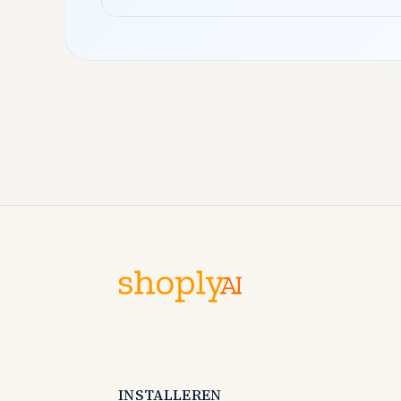
verzamelde contactgegevens, verduidelijkte
de vereisten, legde uit…
INSTALLEREN