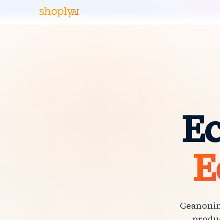
Ec
E
Geanonim
produc