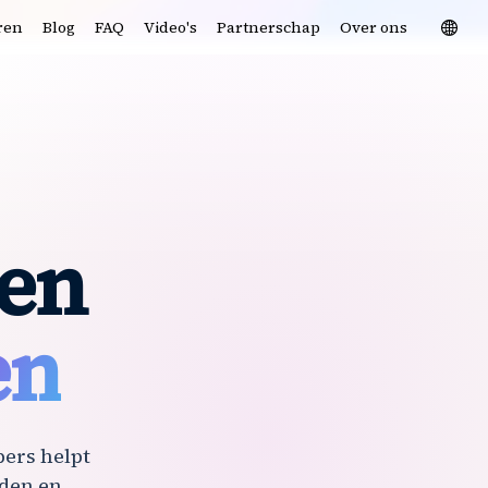
ren
Blog
FAQ
Video's
Partnerschap
Over ons
ken
en
ers helpt
rden en