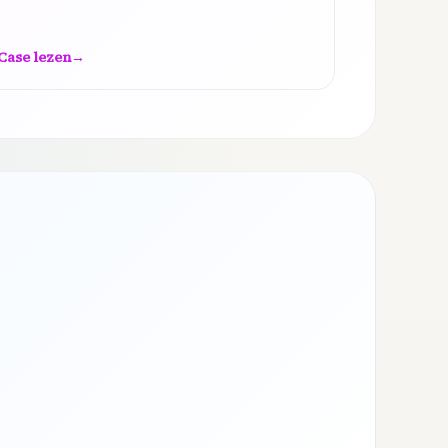
Case lezen
→