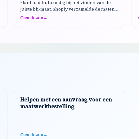
klant had hulp nodig bij het vinden van de
juiste bh-maat. Shoply verzamelde de maten
van de klant, legde het maatsysteem uit, gaf
Case lezen
→
gedetailleerde begeleiding over hoe je correct
meet…
Helpen met een aanvraag voor een
maatwerkbestelling
Case lezen
→