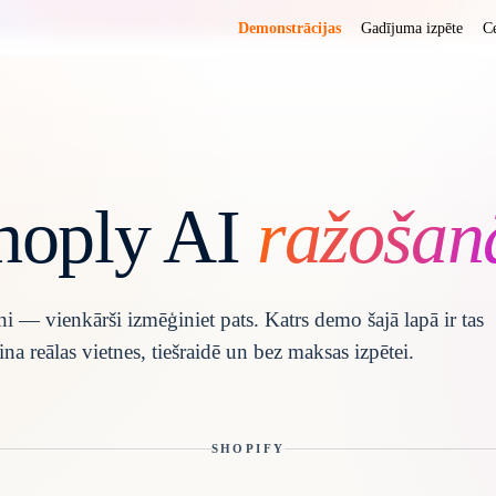
Demonstrācijas
Gadījuma izpēte
C
Shoply AI
ražošan
 — vienkārši izmēģiniet pats. Katrs demo šajā lapā ir tas
ina reālas vietnes, tiešraidē un bez maksas izpētei.
SHOPIFY