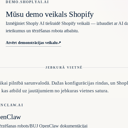
DEMO.SHOPLYAI.AI
Mūsu demo veikals Shopify
Izmēģiniet Shoply AI tiešraidē Shopify veikalā — izbaudiet ar AI 
ieteikumus un tērzēšanas robota atbalstu.
Atvērt demonstrācijas veikalu
↗
JEBKURĀ VIETNĒ
ikai pilnībā sarunvalodā. Dažas konfigurācijas rindas, un Shop
, kas atbild uz jautājumiem no jebkuras vietnes satura.
ENCLAW.AI
enClaw
ērzēšanas robots/BUJ OpenClaw dokumentācijai