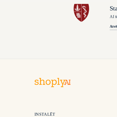
St
AI t
Atvē
INSTALĒT