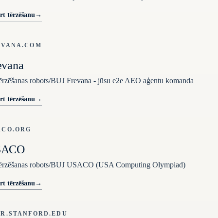
rt tērzēšanu
→
EVANA.COM
evana
ērzēšanas robots/BUJ Frevana - jūsu e2e AEO aģentu komanda
rt tērzēšanu
→
ACO.ORG
SACO
tērzēšanas robots/BUJ USACO (USA Computing Olympiad)
rt tērzēšanu
→
MR.STANFORD.EDU