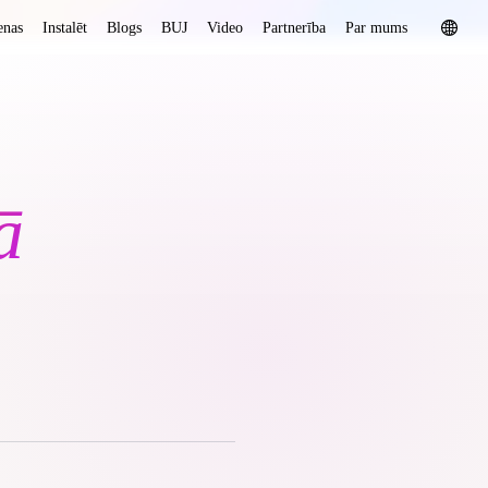
enas
Instalēt
Blogs
BUJ
Video
Partnerība
Par mums
ā