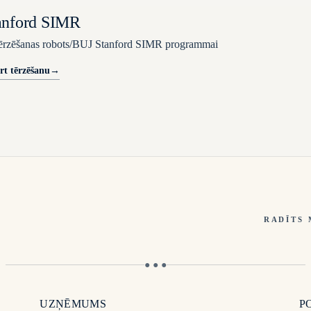
anford SIMR
ērzēšanas robots/BUJ Stanford SIMR programmai
rt tērzēšanu
→
RADĪTS 
● ● ●
UZŅĒMUMS
P