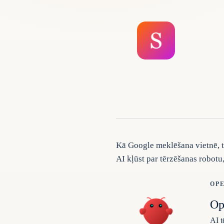
Kā Google meklēšana vietnē, t
AI kļūst par tērzēšanas robotu
OP
Op
AI t