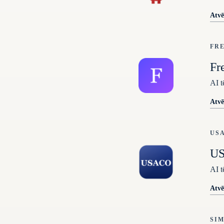
Atvē
FR
Fr
AI t
Atvē
US
U
AI 
Atvē
SI