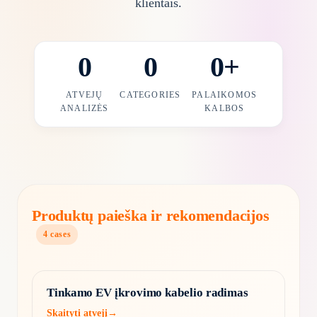
klientais.
0
0
0
+
ATVEJŲ
CATEGORIES
PALAIKOMOS
ANALIZĖS
KALBOS
Produktų paieška ir rekomendacijos
4
cases
Tinkamo EV įkrovimo kabelio radimas
Skaityti atvejį
→