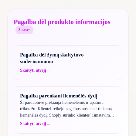
Pagalba dėl produkto informacijos
3
cases
Pagalba dėl žymų skaitytuvo
suderinamumo
Skaityti atvejį
→
Pagalba parenkant liemenėlės dydį
Ši parduotuvė prekiauja liemenėlėmis ir apatiniu
trikotažu. Klientei reikėjo pagalbos nustatant tinkamą
liemenėlės dydį. Shoply surinko klientės’ išmatavimus,
paaiškino dydžių sistemą, pateikė išsamias gaires, kaip
Skaityti atvejį
→
tinkamai išsimatuoti…