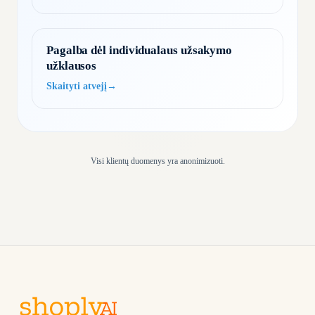
informaciją, patikslino reikalavimus, paaiš…
Pagalba dėl individualaus užsakymo
užklausos
Skaityti atvejį
→
Visi klientų duomenys yra anonimizuoti.