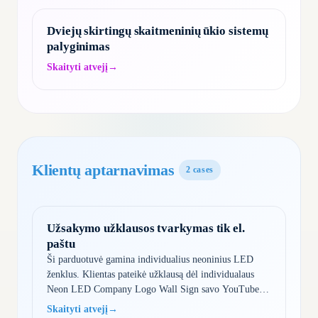
Dviejų skirtingų skaitmeninių ūkio sistemų
palyginimas
Skaityti atvejį
→
Klientų aptarnavimas
2
cases
Užsakymo užklausos tvarkymas tik el.
paštu
Ši parduotuvė gamina individualius neoninius LED
ženklus. Klientas pateikė užklausą dėl individualaus
Neon LED Company Logo Wall Sign savo YouTube
logotipui (100x100cm). Shoply surinko kontaktinę
Skaityti atvejį
→