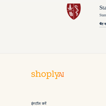
St
Stan
चैट ख
इंस्टॉल करें