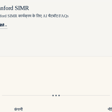
anford SIMR
ford SIMR कार्यक्रम के लिए AI चैटबॉट/FAQs
ोलें
→
● ● ●
कंपनी
नीत