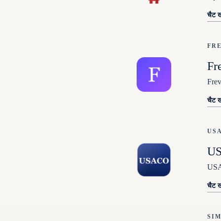
चैट ख
FR
Fr
Frev
चैट ख
US
U
USA
चैट ख
SI