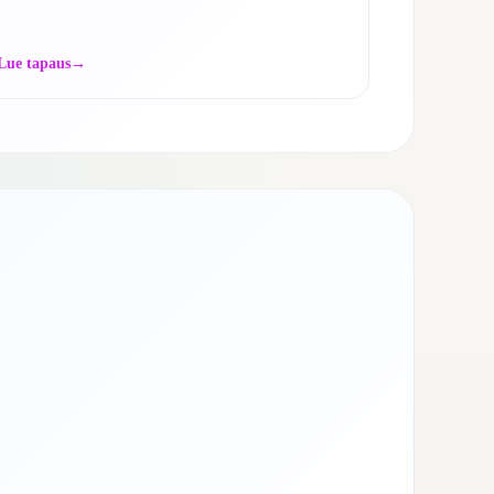
Lue tapaus
→