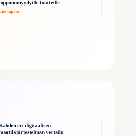
loppuunmyydyille tuotteille
Lue tapaus
→
Kahden eri digitaalisen
maatilajärjestelmän vertailu