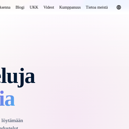
Asenna
Blogi
UKK
Videot
Kumppanuus
Tietoa meistä
eluja
ia
a löytämään
edustelut