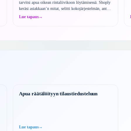
tarvitsi apua oikean rintaliivikoon löytämisessä. Shoply
keräsi asiakkaan’n mitat, selitti kokojärjestelmän, antoi
yksityiskohtaiset ohjeet oikeaoppiseen mittaamiseen…
Lue tapaus
→
Apua räätälöityyn tilaustiedusteluun
.
Lue tapaus
→