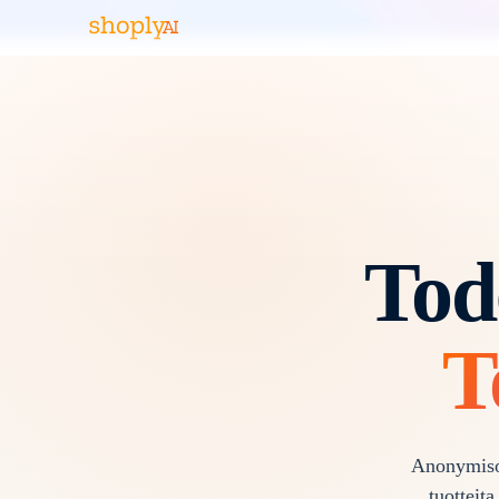
Tode
T
Anonymisoi
tuotteit