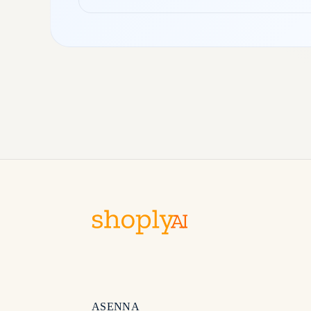
vaatimukset, selitti…
ASENNA