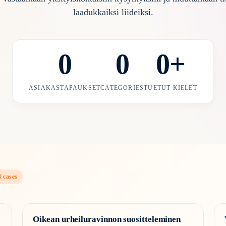
laadukkaiksi liideiksi.
0
0
0
+
ASIAKASTAPAUKSET
CATEGORIES
TUETUT KIELET
4
cases
Oikean urheiluravinnon suositteleminen