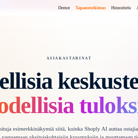
Demot
Tapaustutkimus
Hinnoittelu
ASIAKASTARINAT
llisia keskust
odellisia tuloks
tuja esimerkkinäkymiä siitä, kuinka Shoply AI auttaa ostaji
a, vastaamaan yksityiskohtaisiin kysymyksiin ja muuttamaan ti