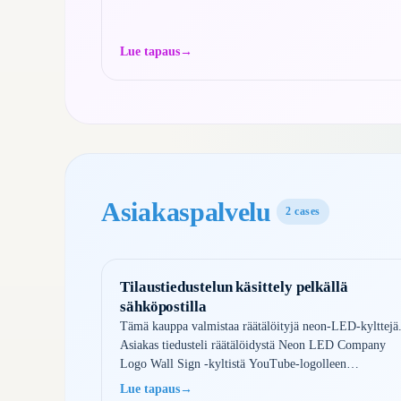
Lue tapaus
→
Asiakaspalvelu
2
cases
Tilaustiedustelun käsittely pelkällä
sähköpostilla
Tämä kauppa valmistaa räätälöityjä neon-LED-kylttejä
Asiakas tiedusteli räätälöidystä Neon LED Company
Logo Wall Sign -kyltistä YouTube-logolleen
(100x100cm). Shoply keräsi yhteystiedot, tarkensi
Lue tapaus
→