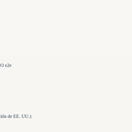
EO e2e
ción de EE. UU.)