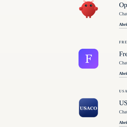
Op
Chat
Abri
FR
Fr
Chat
Abri
US
U
Cha
Abri