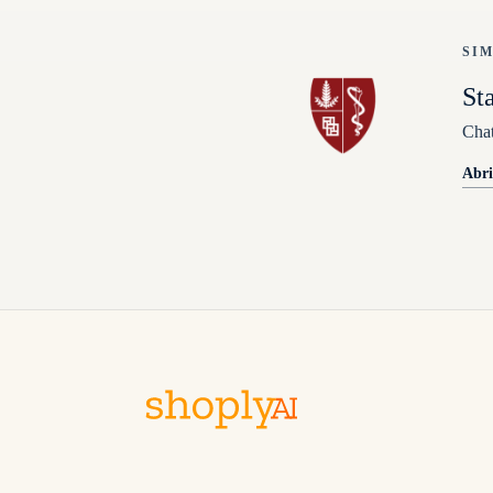
SI
St
Chat
Abri